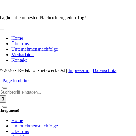
Täglich die neuesten Nachrichten, jeden Tag!
Toggle
Navigation
Home
Über uns
Unternehmensnachfolge
Mediadaten
Kontakt
© 2026 • Redaktionsnetzwerk Ost |
Impressum
|
Datenschutz
Page load link
Search
for:
Hauptmenü
Home
Unternehmensnachfolge
Über uns