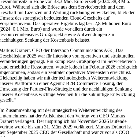
Gesamtumsatz in Höhe von 33,3 Mio. Euro erzielt (2024: 38,8 Mio.
Euro). Während sich die Erlöse aus dem Servicebereich und dem
Geschäft mit Lizenzen und Wartung rückläufig entwickelten, blieb der
Umsatz des strategisch bedeutenden Cloud-Geschäfts auf
Vorjahresniveau. Das operative Ergebnis lag bei -2,8 Millionen Euro
(2024: 0,1 Mio. Euro) und wurde vor allem durch ein
ressourcenintensives Großprojekt sowie Aufwendungen zur
nachhaltigen Senkung der Kostenbasis belastet.
Markus Dränert, CEO der Intershop Communications AG: „Das
Geschäftsjahr 2025 war für Intershop von operativen und strukturellen
Veränderungen geprägt. Ein komplexes Großprojekt im Servicebereich
band erhebliche Ressourcen, wurde jedoch im Februar 2026 erfolgreic
abgenommen, sodass ein zentraler operativer Meilenstein erreicht ist.
Gleichzeitig haben wir mit der technologischen Weiterentwicklung
unserer Plattform zu einer Agentic B2B-Commerce-Lösung, der
Umsetzung der Partner-First-Strategie und der nachhaltigen Senkung
unserer Kostenbasis wichtige Weichen für die zukünftige Entwicklung
gestellt.“
Im Zusammenhang mit der strategischen Weiterentwicklung des
Unternehmens hat der Aufsichtsrat den Vertrag von CEO Markus
Dränert verlängert. Der ursprünglich bis November 2026 laufende
Vertrag wurde bis zum 31. März 2029 verlängert. Markus Dränert ist
seit September 2025 CEO der Gesellschaft und war zuvor als COO