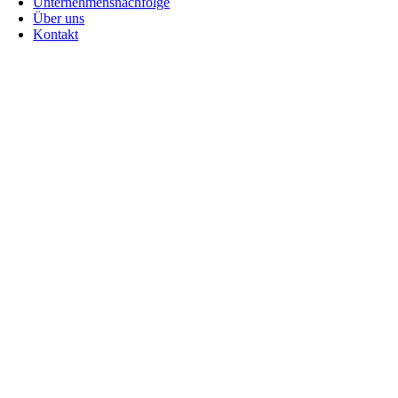
Unternehmensnachfolge
Über uns
Kontakt
Go
to
Top