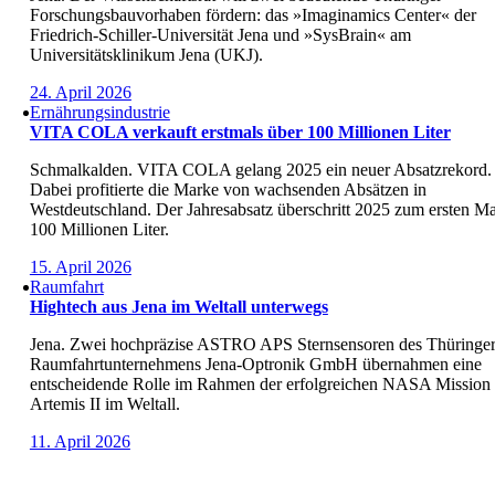
Forschungsbauvorhaben fördern: das »Imaginamics Center« der
Friedrich-Schiller-Universität Jena und »SysBrain« am
Universitätsklinikum Jena (UKJ).
24. April 2026
Ernährungsindustrie
VITA COLA verkauft erstmals über 100 Millionen Liter
Schmalkalden. VITA COLA gelang 2025 ein neuer Absatzrekord.
Dabei profitierte die Marke von wachsenden Absätzen in
Westdeutschland. Der Jahresabsatz überschritt 2025 zum ersten Ma
100 Millionen Liter.
15. April 2026
Raumfahrt
Hightech aus Jena im Weltall unterwegs
Jena. Zwei hochpräzise ASTRO APS Sternsensoren des Thüringe
Raumfahrtunternehmens Jena-Optronik GmbH übernahmen eine
entscheidende Rolle im Rahmen der erfolgreichen NASA Mission
Artemis II im Weltall.
11. April 2026