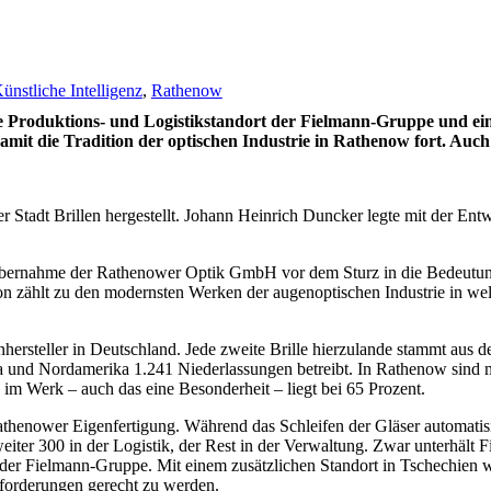
ünstliche Intelligenz
,
Rathenow
e Produktions- und Logistikstandort der Fielmann-Gruppe und ein
it die Tradition der optischen Industrie in Rathenow fort. Auch
 Stadt Brillen hergestellt. Johann Heinrich Duncker legte mit der Ent
bernahme der Rathenower Optik GmbH vor dem Sturz in die Bedeutungsl
 zählt zu den modernsten Werken der augenoptischen Industrie in
wel
nhersteller in Deutschland. Jede zweite Brille hierzulande stammt aus 
 und Nordamerika 1.241 Niederlassungen betreibt. In Rathenow sind mi
 im Werk – auch das eine Besonderheit – liegt bei
65
Prozent.
thenower Eigenfertigung. Während das Schleifen der Gläser automatisie
weiter 300 in der Logistik, der Rest in der Verwaltung. Zwar unterhält
er Fielmann-Gruppe. Mit einem zusätzlichen Standort in Tschechien wi
orderungen gerecht zu werden.