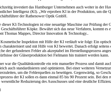
ichzeitig investiert das Hamburger Unternehmen auch weiter in der Hav
stlicher Intelligenz (KI). „Wir erproben KI in der Produktion, um die
chäftsführer der Rathenower Optik GmbH.
e dieser KI-Technologien ist eine neuartige Maschine zur Prüfung der Gl
t Geschäftsführer Köpke. Bewährt sich das neue Verfahren, kommt es e
ont Thomas Mappes, Director Innovation & Technology..
 Kosmetische Inspektion mit Hilfe der KI verläuft wie folgt: Ein opti
n charakterisiert und mit Hilfe von KI bewertet. Danach erfolgt seiten
che der gefundenen Fehler als akzeptabel im Herstellungsprozess angese
ürfnisse der Gläserproduktion bei Fielmann hin trainiert werden kann.
her war die Qualitätskontrolle ein rein manueller Prozess und damit 
leich auch standardisieren und optimieren. Bei einer weiteren Vernetzun
terzuleiten, um die Fehlerquellen zu beseitigen. Gegenwärtig, so Ges
nprozess der KI sollen es dann einmal 85 bis 90 Prozent sein. Bei den 
e wesentliche Reduzierung des Ausschusses und eine deutliche Effizienz
l