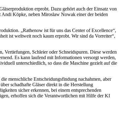
Gläserproduktion erprobt. Dazu gehört auch der Einsatz von
sagt Andi Köpke, neben Miroslaw Nowak einer der beiden
Produktion. „Rathenow ist für uns das Center of Excellence“,
t ist weltweit noch kaum erprobt. Wir sind da Vorreiter“,
rn, Vertiefungen, Schleier oder Schneidspuren. Diese werden
lernend. Es kann laufend mit Informationen versorgt werden,
duell unterschiedlich, so dass die Maschine gezielt auf die
un die menschliche Entscheidungsfindung nachahmen, aber
über schadhafte Gläser direkt in die Herstellung
igkeiten sicher erkennen, bei einem entsprechenden
gen, erhoffen sich die Verantwortlichen mit Hilfe der KI