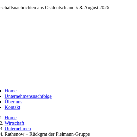
Skip
tschaftsnachrichten aus Ostdeutschland // 8. August 2026
to
content
ggle
vigation
Home
Unternehmensnachfolge
Über uns
Kontakt
Home
Wirtschaft
Unternehmen
Rathenow – Rückgrat der Fielmann-Gruppe