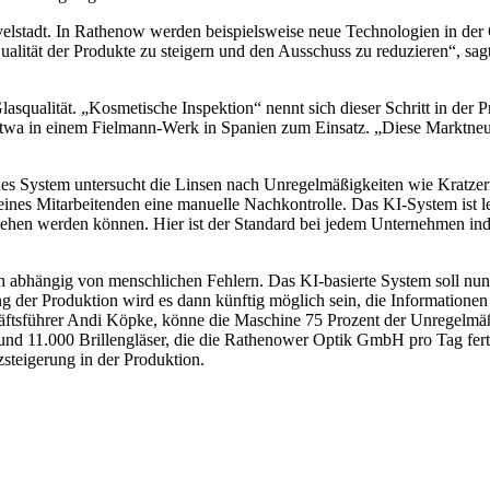
elstadt. In Rathenow werden beispielsweise neue Technologien in der 
 Qualität der Produkte zu steigern und den Ausschuss zu reduzieren“, 
asqualität. „Kosmetische Inspektion“ nennt sich dieser Schritt in der 
twa in einem Fielmann-Werk in Spanien zum Einsatz. „Diese Marktneuhei
sches System untersucht die Linsen nach Unregelmäßigkeiten wie Kratze
s eines Mitarbeitenden eine manuelle Nachkontrolle. Das KI-System ist 
hen werden können. Hier ist der Standard bei jedem Unternehmen indivi
auch abhängig von menschlichen Fehlern. Das KI-basierte System soll n
g der Produktion wird es dann künftig möglich sein, die Informationen 
chäftsführer Andi Köpke, könne die Maschine 75 Prozent der Unregelmäß
rund 11.000 Brillengläser, die die Rathenower Optik GmbH pro Tag ferti
steigerung in der Produktion.