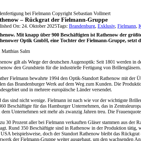
llenfertigung bei Fielmann Copyright Sebastian Vollmert
thenow – Rückgrat der Fielmann-Gruppe
lished On: 24. Oktober 2025
Tags:
Brandenburg
,
Exklusiv
,
Fielmann
,
K
henow. Mit knapp über 900 Beschäftigten ist Rathenow der größt
henower Optik GmbH, eine Tochter der Fielmann-Gruppe, setzt dam
 Matthias Salm
henow gilt als Wiege der deutschen Augenoptik: Seit 1801 werden in der
henow den Grundstein für die industrielle Fertigung von Brillengläsern.
ther Fielmann bewahrte
1994
den Optik-Standort Rathenow mit der Ü
llen das Brandenburger Werk auf dem Weg zum Kunden. Die Produktion
desgebiet und in mehrere europäische Länder versendet.
 das sind nicht wenige. Fielmann ist nach wie vor der wichtigste Brille
360 Beschäftigte für das Hamburger Unternehmen, das in Zentraleuropa
d dem Unternehmen seit mehr als zwanzig Jahren treu. Die Frauenquote
 zu 30 Prozent aller bei Fielmann verkauften Gläser stammen aus der Ra
ragt. Rund 350 Beschäftigte sind in Rathenow in der Produktion tätig, 
 USA beispielsweise, doch der Standort Rathenow bleibt das Rückgrat d
zwerk der Fielmann-Gruppe weiter ausgebaut, um den wachsenden Anf