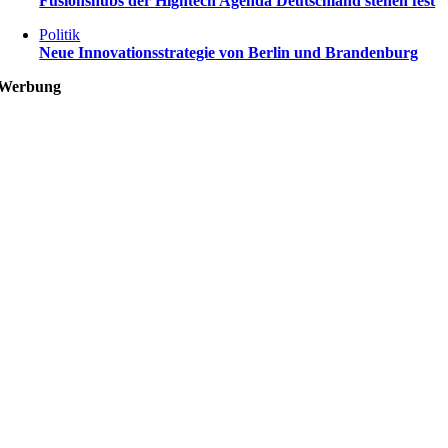
Fusionshubs der Hightech Agenda Deutschland stehen fest
Politik
Neue Innovationsstrategie von Berlin und Brandenburg
Werbung