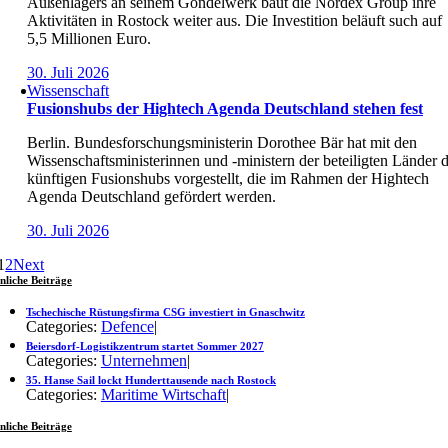
Außenlagers an seinem Gondelwerk baut die Nordex Group ihre
Aktivitäten in Rostock weiter aus. Die Investition beläuft such auf
5,5 Millionen Euro.
30. Juli 2026
Wissenschaft
Fusionshubs der Hightech Agenda Deutschland stehen fest
Berlin. Bundesforschungsministerin Dorothee Bär hat mit den
Wissenschaftsministerinnen und -ministern der beteiligten Länder d
künftigen Fusionshubs vorgestellt, die im Rahmen der Hightech
Agenda Deutschland gefördert werden.
30. Juli 2026
1
2
Next
nliche Beiträge
Tschechische Rüstungsfirma CSG investiert in Gnaschwitz
Categories:
Defence
|
Beiersdorf-Logistikzentrum startet Sommer 2027
Categories:
Unternehmen
|
35. Hanse Sail lockt Hunderttausende nach Rostock
Categories:
Maritime Wirtschaft
|
nliche Beiträge