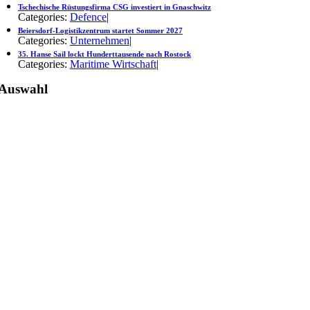
Tschechische Rüstungsfirma CSG investiert in Gnaschwitz
Categories:
Defence
|
Beiersdorf-Logistikzentrum startet Sommer 2027
Categories:
Unternehmen
|
35. Hanse Sail lockt Hunderttausende nach Rostock
Categories:
Maritime Wirtschaft
|
Auswahl