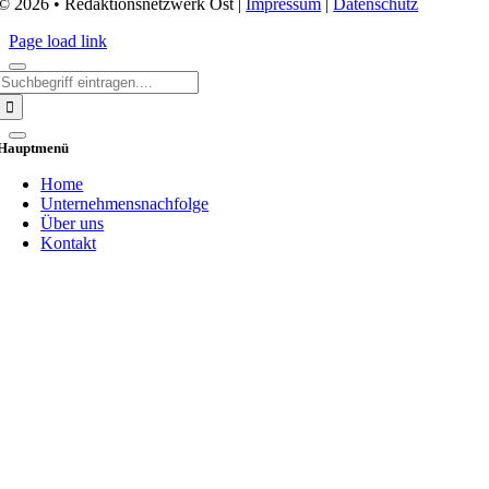
© 2026 • Redaktionsnetzwerk Ost |
Impressum
|
Datenschutz
Page load link
Search
for:
Hauptmenü
Home
Unternehmensnachfolge
Über uns
Kontakt
Go
to
Top