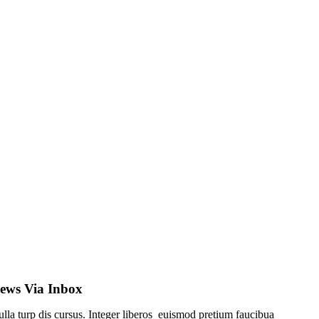
ews Via Inbox
lla turp dis cursus. Integer liberos euismod pretium faucibua