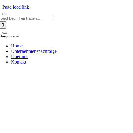
Page load link
Search
for:
Hauptmenü
Home
Unternehmensnachfolge
Über uns
Kontakt
Go
to
Top