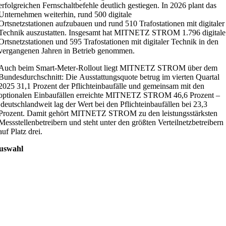
erfolgreichen Fernschaltbefehle deutlich gestiegen. In 2026 plant das
Unternehmen weiterhin, rund 500 digitale
Ortsnetzstationen aufzubauen und rund 510 Trafostationen mit digitaler
Technik auszustatten. Insgesamt hat MITNETZ STROM 1.796 digitale
Ortsnetzstationen und 595 Trafostationen mit digitaler Technik in den
vergangenen Jahren in Betrieb genommen.
Auch beim Smart-Meter-Rollout liegt MITNETZ STROM über dem
Bundesdurchschnitt: Die Ausstattungsquote betrug im vierten Quartal
2025 31,1 Prozent der Pflichteinbaufälle und gemeinsam mit den
optionalen Einbaufällen erreichte MITNETZ STROM 46,6 Prozent –
deutschlandweit lag der Wert bei den Pflichteinbaufällen bei 23,3
Prozent. Damit gehört MITNETZ STROM zu den leistungsstärksten
Messstellenbetreibern und steht unter den größten Verteilnetzbetreibern
auf Platz drei.
uswahl