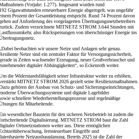
Maßnahmen (Vorjahr: 1.277). Insgesamt wurden rund
192 Gigawattstunden erneuerbarer Energie abgeregelt, was ungefähr
einem Prozent der Gesamtleistung entspricht. Rund 74 Prozent davon
gehen auf Anforderung des vorgelagerten Übertragungsnetzbetreibers
zurück. Zudem verzeichnete MITNETZ STROM 3.644 Stunden mit
Lastflussumkehr, also Rückspeisungen von überschüssiger Energie ins
Übertragungsnetz.
„Dabei beobachten wir unsere Netze und Anlagen sehr genau.
Resiliente Netze sind ein zentraler Faktor für Versorgungssicherheit,
gerade in Zeiten wachsender Erzeugung, neuer Großverbraucher und
zunehmender digitaler Abhängigkeiten“, so Eckenroth weiter.
Um die Widerstandsfähigkeit seiner Infrastruktur weiter zu erhöhen,
verstärkt MITNETZ STROM 2026 gezielt seine Resilienzmaßnahmen.
Dazu gehören der Ausbau von Schutz- und Sicherungseinrichtungen,
moderne Überwachungssysteme und digitale Lagebilder
sowie schnellere Wiederherstellungsprozesse und regelmäßige
Übungen für Mitarbeitende.
Ein wesentlicher Baustein für den sicheren Netzbetrieb ist zudem die
fortschreitende Digitalisierung. MITNETZ STROM baut die Zahl
digitaler Ortsnetzstationen weiter aus. Diese ermöglichen
Echtzeitüberwachung, fernsteuerbare Eingriffe und
datenbasierte Netzausbauplanung. Bereits 2025 ist die Zahl der