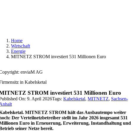
Skip
to
content
Home
Wirtschaft
Energie
MITNETZ STROM investiert 531 Millionen Euro
Copyright: enviaM AG
Firmensitz in Kabelsketal
MITNETZ STROM investiert 531 Millionen Euro
Published On: 9. April 2026
Tags:
Kabelsketal
,
MITNETZ
,
Sachsen-
Anhalt
Kabelsketal. MITNETZ STROM hält das Ausbautempo weiter
hoch: Der Verteilnetzbetreiber stellt im Jahr 2026 insgesamt 531
Millionen Euro in Erneuerung, Erweiterung, Instandhaltung und
Betrieb seiner Netze bereit.