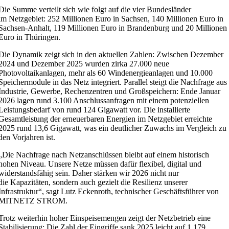
Die Summe verteilt sich wie folgt auf die vier Bundesländer
im Netzgebiet: 252 Millionen Euro in Sachsen, 140 Millionen Euro in
Sachsen-Anhalt, 119 Millionen Euro in Brandenburg und 20 Millionen
Euro in Thüringen.
Die Dynamik zeigt sich in den aktuellen Zahlen: Zwischen Dezember
2024 und Dezember 2025 wurden zirka 27.000 neue
Photovoltaikanlagen, mehr als 60 Windenergieanlagen und 10.000
Speichermodule in das Netz integriert. Parallel steigt die Nachfrage aus
Industrie, Gewerbe, Rechenzentren und Großspeichern: Ende Januar
2026 lagen rund 3.100 Anschlussanfragen mit einem potenziellen
Leistungsbedarf von rund 124 Gigawatt vor. Die installierte
Gesamtleistung der erneuerbaren Energien im Netzgebiet erreichte
2025 rund 13,6 Gigawatt, was ein deutlicher Zuwachs im Vergleich zu
den Vorjahren ist.
„Die Nachfrage nach Netzanschlüssen bleibt auf einem historisch
hohen Niveau. Unsere Netze müssen dafür flexibel, digital und
widerstandsfähig sein. Daher stärken wir 2026 nicht nur
die Kapazitäten, sondern auch gezielt die Resilienz unserer
Infrastruktur“, sagt Lutz Eckenroth, technischer Geschäftsführer von
MITNETZ STROM.
Trotz weiterhin hoher Einspeisemengen zeigt der Netzbetrieb eine
Stabilisierung: Die Zahl der Eingriffe sank 2025 leicht auf 1.179