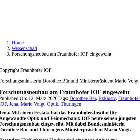
Skip
to
content
Home
Wissenschaft
Forschungsneubau am Fraunhofer IOF eingeweiht
Copyright Fraunhofer IOF
Forschungsministerin Dorothee Bär und Ministerpräsident Mario Voigt
Forschungsneubau am Fraunhofer IOF eingeweiht
Published On: 12. März 2026
Tags:
Dorothee Bär
,
Exklusiv
,
Fraunhofe
IOF
,
Jena
,
Mario Voigt
,
Optik
,
Thüringen
Jena. Mit einem Festakt hat das Fraunhofer-Institut für
Angewandte Optik und Feinmechanik IOF heute seinen jüngsten
Forschungsneubau eingeweiht. Mit dabei Bundesministerin
Dorothee Bär und Thüringens Ministerpräsident Mario Voigt.