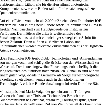
Besondere Highlights im Neubau sind eine neue Anlage zur
Elektronenstrahl-Lithografie für die Herstellung photonischer
Komponenten sowie eine Bodenstation für die satellitengestützte
Quantenkommunikation.
Auf einer Fläche von mehr als 2.000 m
2
stehen dem Fraunhofer IOF
mit dem Neubau künftig neue Labore sowie Reinräume und Büros in
direkter Nachbarschaft zum Hauptgebäude des Institutes zur
Verfügung. Der mittlerweile dritte Erweiterungsbau des
Forschungsinstituts ist damit ein wichtiger strategischer Schritt für
dessen Zukunft. Denn auf den zusätzlichen Labor- und
Reinraumflächen werden relevante Zukunftsthemen aus der Hightech-
Agenda vorangetrieben.
„
Das Fraunhofer IOF treibt Optik- Technologien und -Anwendungen
von morgen voran und schlägt die Brücke von der Wissenschaft zur
Wirtschaft. Der heute eingeweihte Forschungsneubau beflügelt die
Möglichkeiten des Standorts noch zusätzlich. Genau so sind wir auf
einem guten Weg, ›Made in Germany‹ als Siegel für technologische
Exzellenz zu etablieren, gerade auch in den photonischen
Technologien“, erklärte Bundesforschungsministerin Dorothee Bär.
Ministerpräsident Mario Voigt, der gemeinsam mit Thüringens
Wissenschaftsminister Christian Tischner den Besuch der
Bundesministerin begleitet hat, ergänzte: „Thüringer Optik, gerade
solche aus Jena, genießt einen Ruf von Welt. Speziell das Fraunhofer