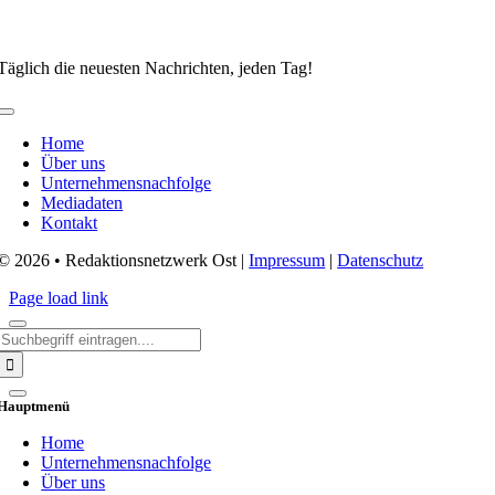
Täglich die neuesten Nachrichten, jeden Tag!
Toggle
Navigation
Home
Über uns
Unternehmensnachfolge
Mediadaten
Kontakt
© 2026 • Redaktionsnetzwerk Ost |
Impressum
|
Datenschutz
Page load link
Search
for:
Hauptmenü
Home
Unternehmensnachfolge
Über uns