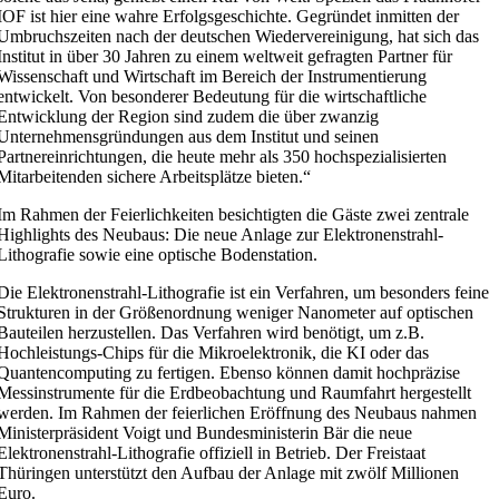
IOF ist hier eine wahre Erfolgsgeschichte. Gegründet inmitten der
Umbruchszeiten nach der deutschen Wiedervereinigung, hat sich das
Institut in über 30 Jahren zu einem weltweit gefragten Partner für
Wissenschaft und Wirtschaft im Bereich der Instrumentierung
entwickelt. Von besonderer Bedeutung für die wirtschaftliche
Entwicklung der Region sind zudem die über zwanzig
Unternehmensgründungen aus dem Institut und seinen
Partnereinrichtungen, die heute mehr als 350 hochspezialisierten
Mitarbeitenden sichere Arbeitsplätze bieten.“
Im Rahmen der Feierlichkeiten besichtigten die Gäste zwei zentrale
Highlights des Neubaus: Die neue Anlage zur Elektronenstrahl-
Lithografie sowie eine optische Bodenstation.
Die Elektronenstrahl-Lithografie ist ein Verfahren, um besonders feine
Strukturen in der Größenordnung weniger Nanometer auf optischen
Bauteilen herzustellen. Das Verfahren wird benötigt, um z.B.
Hochleistungs-Chips für die Mikroelektronik, die KI oder das
Quantencomputing zu fertigen. Ebenso können damit hochpräzise
Messinstrumente für die Erdbeobachtung und Raumfahrt hergestellt
werden. Im Rahmen der feierlichen Eröffnung des Neubaus nahmen
Ministerpräsident Voigt und Bundesministerin Bär die neue
Elektronenstrahl-Lithografie offiziell in Betrieb. Der Freistaat
Thüringen unterstützt den Aufbau der Anlage mit zwölf Millionen
Euro.