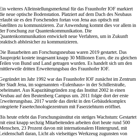
Ein weiteres Alleinstellungsmerkmal für das Fraunhofer IOF markiert
die neue optische Bodenstation. Platziert auf dem Dach des Neubaus
erlaubt sie es den Forschenden fortan von Jena aus optisch mit
Satelliten zu kommunizieren. Zur Anwendung kommt dies vor allem in
der Forschung zur Quantenkommunikation. Die
Quantenkommunikation entwickelt neue Verfahren, um in Zukunft
praktisch abhörsicher zu kommunizieren.
Die Bauarbeiten am Forschungsneubau waren 2019 gestartet. Das
Bauprojekt kostete insgesamt knapp 30 Millionen Euro, die zu gleichen
Teilen von Bund und Land getragen wurden. Es handelt sich um den
mittlerweile dritten Erweiterungsbau des Fraunhofer IOF.
Gegründet im Jahr 1992 war das Fraunhofer IOF zunächst im Zentrum
der Stadt Jena, im sogenannten »Eulenhaus« in der Schillerstraße,
beheimatet. Aus Kapazitätsgründen zog das Institut 2002 in einen
Neubau auf den Beutenberg Campus um. 2011 folgte dort der erste
Erweiterungsbau. 2017 wurde das direkt in den Gebäudekomplex
integrierte Fasertechnologiezentrum mit Faserziehturm eröffnet.
Bis heute erlebt das Forschungsinstitut ein stetiges Wachstum: Gestartet
mit einst knapp sechzig Mitarbeitenden arbeiten dort heute rund 500
Menschen, 23 Prozent davon mit internationalem Hintergrund, mit
Leidenschaft daran, Licht als vielseitiges Werkzeug zugunsten von