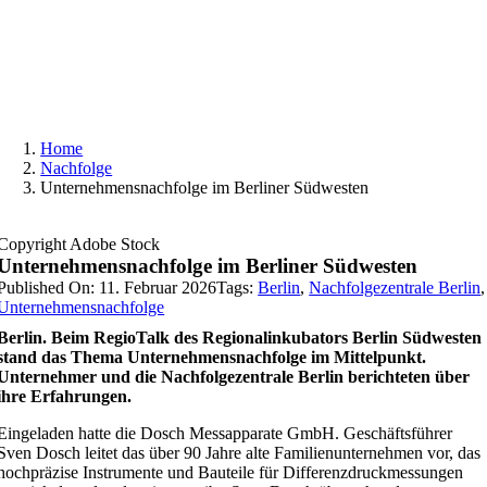
Skip
to
content
Home
Nachfolge
Unternehmensnachfolge im Berliner Südwesten
Copyright Adobe Stock
Unternehmensnachfolge im Berliner Südwesten
Published On: 11. Februar 2026
Tags:
Berlin
,
Nachfolgezentrale Berlin
,
Unternehmensnachfolge
Berlin. Beim RegioTalk des Regionalinkubators Berlin Südwesten
stand das Thema Unternehmensnachfolge im Mittelpunkt.
Unternehmer und die Nachfolgezentrale Berlin berichteten über
ihre Erfahrungen.
Eingeladen hatte die Dosch Messapparate GmbH. Geschäftsführer
Sven Dosch leitet das über 90 Jahre alte Familienunternehmen vor, das
hochpräzise Instrumente und Bauteile für Differenzdruckmessungen