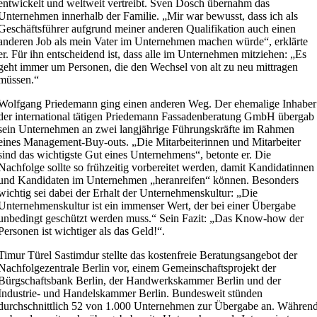
entwickelt und weltweit vertreibt. Sven Dosch übernahm das
Unternehmen innerhalb der Familie. „Mir war bewusst, dass ich als
Geschäftsführer aufgrund meiner anderen Qualifikation auch einen
anderen Job als mein Vater im Unternehmen machen würde“, erklärte
er. Für ihn entscheidend ist, dass alle im Unternehmen mitziehen: „Es
geht immer um Personen, die den Wechsel von alt zu neu mittragen
müssen.“
Wolfgang Priedemann ging einen anderen Weg. Der ehemalige Inhaber
der international tätigen Priedemann Fassadenberatung GmbH übergab
sein Unternehmen an zwei langjährige Führungskräfte im Rahmen
eines Management-Buy-outs. „Die Mitarbeiterinnen und Mitarbeiter
sind das wichtigste Gut eines Unternehmens“, betonte er. Die
Nachfolge sollte so frühzeitig vorbereitet werden, damit Kandidatinnen
und Kandidaten im Unternehmen „heranreifen“ können. Besonders
wichtig sei dabei der Erhalt der Unternehmenskultur: „Die
Unternehmenskultur ist ein immenser Wert, der bei einer Übergabe
unbedingt geschützt werden muss.“ Sein Fazit: „Das Know-how der
Personen ist wichtiger als das Geld!“.
Timur Türel Sastimdur stellte das kostenfreie Beratungsangebot der
Nachfolgezentrale Berlin vor, einem Gemeinschaftsprojekt der
Bürgschaftsbank Berlin, der Handwerkskammer Berlin und der
Industrie- und Handelskammer Berlin. Bundesweit stünden
durchschnittlich 52 von 1.000 Unternehmen zur Übergabe an. Währen