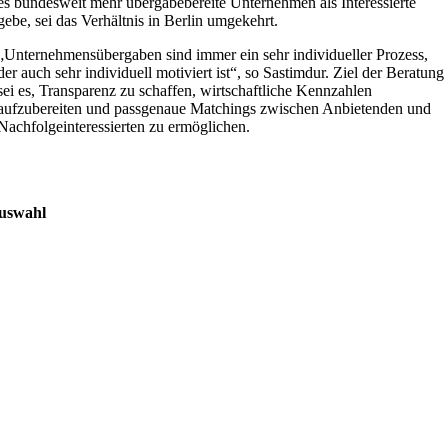
es bundesweit mehr übergabebereite Unternehmen als Interessierte
gebe, sei das Verhältnis in Berlin umgekehrt.
„Unternehmensübergaben sind immer ein sehr individueller Prozess,
der auch sehr individuell motiviert ist“, so Sastimdur. Ziel der Beratung
sei es, Transparenz zu schaffen, wirtschaftliche Kennzahlen
aufzubereiten und passgenaue Matchings zwischen Anbietenden und
Nachfolgeinteressierten zu ermöglichen.
uswahl