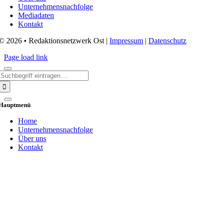
Unternehmensnachfolge
Mediadaten
Kontakt
© 2026 • Redaktionsnetzwerk Ost |
Impressum
|
Datenschutz
Page load link
Search
for:
Hauptmenü
Home
Unternehmensnachfolge
Über uns
Kontakt
Go
to
Top