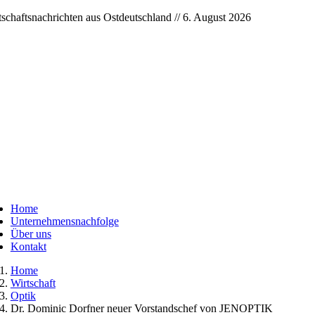
Skip
tschaftsnachrichten aus Ostdeutschland // 6. August 2026
to
content
ggle
vigation
Home
Unternehmensnachfolge
Über uns
Kontakt
Home
Wirtschaft
Optik
Dr. Dominic Dorfner neuer Vorstandschef von JENOPTIK