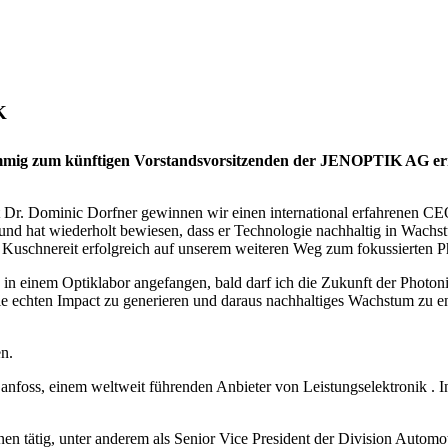
K
mig zum künftigen Vorstandsvorsitzenden der JENOPTIK AG ernann
Dr. Dominic Dorfner gewinnen wir einen international erfahrenen CEO 
 und hat wiederholt bewiesen, dass er Technologie nachhaltig in Wachs
 Kuschnereit erfolgreich auf unserem weiteren Weg zum fokussierten 
 in einem Optiklabor angefangen, bald darf ich die Zukunft der Photo
ie echten Impact zu generieren und daraus nachhaltiges Wachstum zu en
n.
oss, einem weltweit führenden Anbieter von Leistungselektronik . In d
nen tätig, unter anderem als Senior Vice President der Division Autom