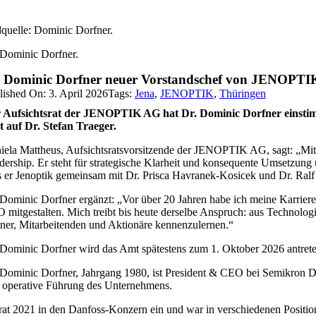
dquelle: Dominic Dorfner.
 Dominic Dorfner.
. Dominic Dorfner neuer Vorstandschef von JENOPTI
lished On: 3. April 2026
Tags:
Jena
,
JENOPTIK
,
Thüringen
 Aufsichtsrat der JENOPTIK AG hat Dr. Dominic Dorfner einstim
gt auf Dr. Stefan Traeger.
iela Mattheus, Aufsichtsratsvorsitzende der JENOPTIK AG, sagt: „Mit 
dership. Er steht für strategische Klarheit und konsequente Umsetzung
s er Jenoptik gemeinsam mit Dr. Prisca Havranek-Kosicek und Dr. Ralf
 Dominic Dorfner ergänzt: „Vor über 20 Jahren habe ich meine Karriere
 mitgestalten. Mich treibt bis heute derselbe Anspruch: aus Technolog
tner, Mitarbeitenden und Aktionäre kennenzulernen.“
 Dominic Dorfner wird das Amt spätestens zum 1. Oktober 2026 antrete
 Dominic Dorfner, Jahrgang 1980, ist President & CEO bei Semikron Danf
 operative Führung des Unternehmens.
trat 2021 in den Danfoss-Konzern ein und war in verschiedenen Positio