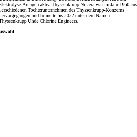
Elektrolyse-Anlagen aktiv. Thyssenkrupp Nucera war im Jahr 1960 au
verschiedenen Tochterunternehmen des Thyssenkrupp-Konzerns
hervorgegangen und firmierte bis 2022 unter dem Namen
Thyssenkrupp Uhde Chlorine Engineers.
uswahl