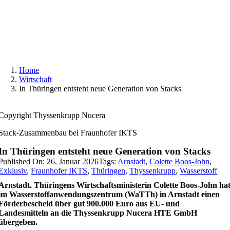
Skip
to
content
Home
Wirtschaft
In Thüringen entsteht neue Generation von Stacks
Copyright Thyssenkrupp Nucera
Stack-Zusammenbau bei Fraunhofer IKTS
In Thüringen entsteht neue Generation von Stacks
Published On: 26. Januar 2026
Tags:
Arnstadt
,
Colette Boos-John
,
Exklusiv
,
Fraunhofer IKTS
,
Thüringen
,
Thyssenkrupp
,
Wasserstoff
Arnstadt. Thüringens Wirtschaftsministerin Colette Boos-John ha
im Wasserstoffanwendungszentrum (WaTTh) in Arnstadt einen
Förderbescheid über gut 900.000 Euro aus EU- und
Landesmitteln an die Thyssenkrupp Nucera HTE GmbH
übergeben.