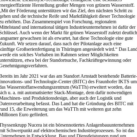
energieeffiziente Herstellung großer Mengen von grünem Wasserstoff.
„Mit der Förderung unterstützen wir das Ziel, den nächsten Schritt zu
gehen und die technische Reife und Marktfähigkeit dieser Technologie
zu erhöhen. Das Zusammenspiel von Forschung, regionalem
Mittelstand und international tätigen Industrieunternehmen ist dafür der
Schlüssel. Auch wenn der Markt für grünen Wasserstoff zuletzt deutlic
langsamer gewachsen ist als erwartet, hat diese Technologie eine gute
Zukunft. Wir setzen darauf, dass nach der Pilotanlage auch eine
künftige Großserienfertigung in Thüringen angesiedelt wird.“ Das Lan
werde ein solches Vorhaben im Rahmen seiner Möglichkeiten
unterstützen, etwa bei der Standortsuche, Fachkräftegewinnung oder
Genehmigungsverfahren.
Bereits im Jahr 2021 war das am Standort Arnstadt bestehende Batterie
Innovations- und Technologie-Center (BITC) des Fraunhofer IKTS um
das Wasserstoffanwendungszentrum (WaTTh) erweitert worden, das
sich u. a. mit automatisierter Stack-Montage, dem dafür notwendigen
Maschinen- und Produktionsdesign, aber auch der Logistik und
Datenverarbeitung befasst. Das Land hat die Gründung des BITC mit
rund 15, die Erweiterung um das WaTTh mit weiteren gut zehn
Millionen Euro gefördert.
Thyssenkrupp Nucera ist ein börsennotiertes Anlagenbauunternehmen
mit Schwerpunkt auf elektrochemischen Industrieprozessen. So ist das
Unternehmen in Entwicklung, Bau und Dienstleistungen rund um