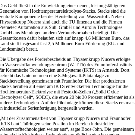
Das Geld fließt in die Entwicklung einer neuen, leistungsfähigeren
Generation von Hochtemperaturelektrolyse-Stacks. Stacks sind die
zentrale Komponente bei der Herstellung von Wasserstoff. Neben
Thyssenkrupp Nucera sind auch die TU Ilmenau und die Firmen
Premetec Automation aus Suhl GmbH und Aurolia Technologies
GmbH aus Meiningen an dem Verbundvorhaben beteiligt. Die
Gesamtkosten dafür belaufen sich auf knapp 4,6 Millionen Euro, das
Land stellt insgesamt fast 2,5 Millionen Euro Förderung (EU- und
Landesmittel) bereit.
Die Übergabe des Förderbescheids an Thyssenkrupp Nucera erfolgte
im Wasserstoffanwendungszentrum (WaTTh) des Fraunhofer-Instituts
für Keramische Technologien und Systeme (IKTS) in Arnstadt. Dort
betreibt das Unternehmen eine 8-Megawatt-Pilotanlage zur
Stackherstellung gemeinsam mit Fraunhofer. Die hier produzierten
Stacks beruhen auf einer am IKTS entwickelten Technologie für die
Hochtemperatur-Elektrolyse mit Festoxid-Zellen („Solid Oxide
Electrolyzer Cell“, SOEC), die etwa 20 bis 30 Prozent effizienter ist als
andere Technologien. Auf der Pilotanlage können diese Stacks erstmals
in industrieller Serienfertigung hergestellt werden.
„Mit der Zusammenarbeit von Thyssenkrupp Nucera und Fraunhofer-
IKTS baut Thüringen seine Position im Bereich industrieller
Wasserstofftechnologien weiter aus“, sagte Boos-John. Die gemeinsam
entwickelte Elektrolyse-Technologie ermögliche eine besonders