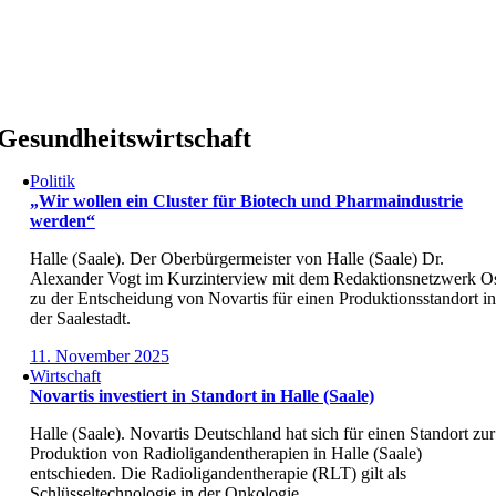
Skip
to
content
Gesundheitswirtschaft
Politik
„Wir wollen ein Cluster für Biotech und Pharmaindustrie
werden“
Halle (Saale). Der Oberbürgermeister von Halle (Saale) Dr.
Alexander Vogt im Kurzinterview mit dem Redaktionsnetzwerk O
zu der Entscheidung von Novartis für einen Produktionsstandort in
der Saalestadt.
11. November 2025
Wirtschaft
Novartis investiert in Standort in Halle (Saale)
Halle (Saale). Novartis Deutschland hat sich für einen Standort zur
Produktion von Radioligandentherapien in Halle (Saale)
entschieden. Die Radioligandentherapie (RLT) gilt als
Schlüsseltechnologie in der Onkologie.