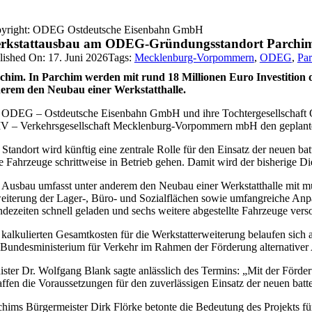
yright: ODEG Ostdeutsche Eisenbahn GmbH
rkstattausbau am ODEG-Gründungsstandort Parchi
lished On: 17. Juni 2026
Tags:
Mecklenburg-Vorpommern
,
ODEG
,
Pa
chim. In Parchim werden mit rund 18 Millionen Euro Investition 
erem den Neubau einer Werkstatthalle.
 ODEG – Ostdeutsche Eisenbahn GmbH und ihre Tochtergesellschaft O
 – Verkehrsgesellschaft Mecklenburg-Vorpommern mbH den geplanten 
 Standort wird künftig eine zentrale Rolle für den Einsatz der neuen
e Fahrzeuge schrittweise in Betrieb gehen. Damit wird der bisherige Die
 Ausbau umfasst unter anderem den Neubau einer Werkstatthalle mit m
eiterung der Lager-, Büro- und Sozialflächen sowie umfangreiche Anpa
dezeiten schnell geladen und sechs weitere abgestellte Fahrzeuge ver
 kalkulierten Gesamtkosten für die Werkstatterweiterung belaufen sic
 Bundesministerium für Verkehr im Rahmen der Förderung alternativer 
ister Dr. Wolfgang Blank sagte anlässlich des Termins: „Mit der Förd
affen die Voraussetzungen für den zuverlässigen Einsatz der neuen bat
chims Bürgermeister Dirk Flörke betonte die Bedeutung des Projekts f