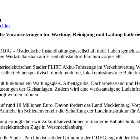
m
rchim
die Voraussetzungen für Wartung, Reinigung und Ladung batterie
DIG – Ostdeutsche Instandhaltungsgesellschaft mbH haben gemeinsam 
Werkstattausbau am Eisenbahnstandort Parchim vorgestellt.
 batterieelektrischen Stadler FLIRT Akku-Fahrzeuge im Verkehrsvertra
selbetrieb perspektivisch durch moderne, lokal emissionsfreie Batteriez
ultifunktionalem Wartungsgleis, Arbeitsgrube, Dacharbeitsstand und H
ssungen der Gleisanlagen. Zudem wird eine werkstatteigene Ladeinfra
sorgt werden können.
h auf rund 18 Millionen Euro. Davon fördert das Land Mecklenburg-Vo
Antriebe im Schienenverkehr die Schaffung der Ladeinfrastruktur für A
erung ermöglichen wir Zukunftsinvestitionen in moderne Bahntechnik, s
terieelektrischen Züge in Westmecklenburg.“
ür die Stadt: „Parchim ist seit der Gründung der ODEG eng mit der Ei