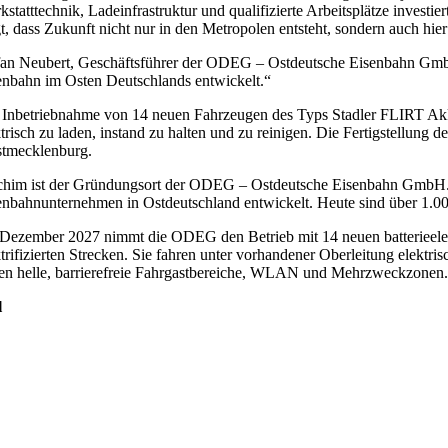
statttechnik, Ladeinfrastruktur und qualifizierte Arbeitsplätze investie
t, dass Zukunft nicht nur in den Metropolen entsteht, sondern auch hier
fan Neubert, Geschäftsführer der ODEG – Ostdeutsche Eisenbahn GmbH,
enbahn im Osten Deutschlands entwickelt.“
 Inbetriebnahme von 14 neuen Fahrzeugen des Typs Stadler FLIRT Akku 
trisch zu laden, instand zu halten und zu reinigen. Die Fertigstellung 
tmecklenburg.
chim ist der Gründungsort der ODEG – Ostdeutsche Eisenbahn GmbH. S
enbahnunternehmen in Ostdeutschland entwickelt. Heute sind über 1.
Dezember 2027 nimmt die ODEG den Betrieb mit 14 neuen batterieelekt
trifizierten Strecken. Sie fahren unter vorhandener Oberleitung elektri
ten helle, barrierefreie Fahrgastbereiche, WLAN und Mehrzweckzonen.
l