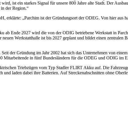
rt wird, ist ein starkes Signal für unsere 800 Jahre alte Stadt. Der Ausb
 in der Region.“
 erklärte: „Parchim ist der Gründungsort der ODEG. Von hier aus hat
ab Ende 2027 wird die von der ODIG betriebene Werkstatt in Parchim 
der neuen Werkstatthalle ist bis 2027 geplant und bildet einen zentrale
eit der Gründung im Jahr 2002 hat sich das Unternehmen von einem kl
000 Mitarbeitende in fünf Bundesländern für die ODEG und ODIG im Ei
rischen Triebzügen vom Typ Stadler FLIRT Akku auf. Die Fahrzeuge er
sch und laden dabei ihre Batterien. Auf Streckenabschnitten ohne Oberlei