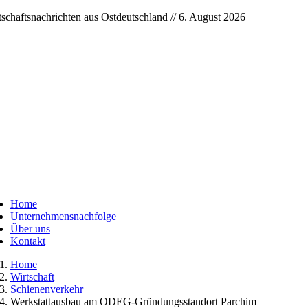
Skip
tschaftsnachrichten aus Ostdeutschland // 6. August 2026
to
content
ggle
vigation
Home
Unternehmensnachfolge
Über uns
Kontakt
Home
Wirtschaft
Schienenverkehr
Werkstattausbau am ODEG-Gründungsstandort Parchim