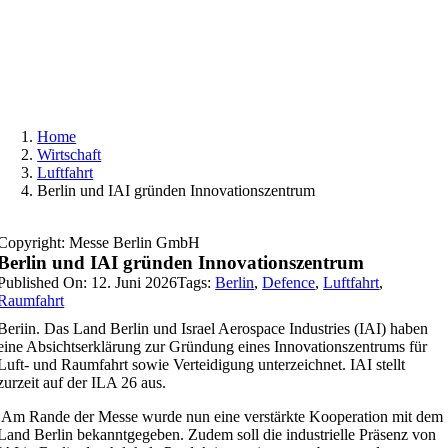
Skip
to
content
Home
Wirtschaft
Luftfahrt
Berlin und IAI gründen Innovationszentrum
Copyright: Messe Berlin GmbH
Berlin und IAI gründen Innovationszentrum
Published On: 12. Juni 2026
Tags:
Berlin
,
Defence
,
Luftfahrt
,
Raumfahrt
Beriin. Das Land Berlin und Israel Aerospace Industries (IAI) haben
eine Absichtserklärung zur Gründung eines Innovationszentrums für
Luft- und Raumfahrt sowie Verteidigung unterzeichnet.
IAI stellt
zurzeit auf der ILA 26 aus.
Am Rande der Messe wurde nun eine verstärkte Kooperation mit dem
Land Berlin bekanntgegeben. Zudem soll die industrielle Präsenz von