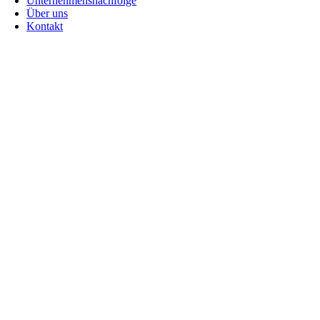
Unternehmensnachfolge
Über uns
Kontakt
Go
to
Top