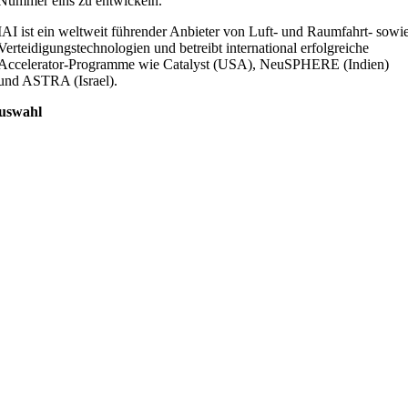
Nummer eins zu entwickeln.“
IAI ist ein weltweit führender Anbieter von Luft- und Raumfahrt- sowi
Verteidigungstechnologien und betreibt international erfolgreiche
Accelerator-Programme wie Catalyst (USA), NeuSPHERE (Indien)
und ASTRA (Israel).
uswahl