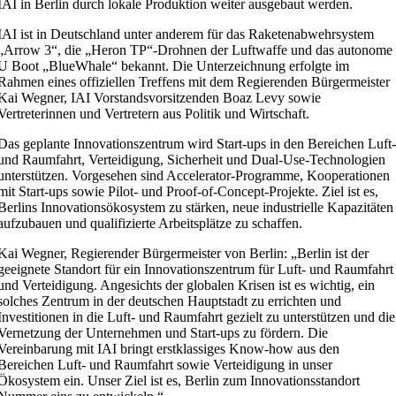
IAI in Berlin durch lokale Produktion weiter ausgebaut werden.
IAI ist in Deutschland unter anderem für das Raketenabwehrsystem
„Arrow 3“, die „Heron TP“-Drohnen der Luftwaffe und das autonome
U Boot „BlueWhale“ bekannt. Die Unterzeichnung erfolgte im
Rahmen eines offiziellen Treffens mit dem Regierenden Bürgermeister
Kai Wegner, IAI Vorstandsvorsitzenden Boaz Levy sowie
Vertreterinnen und Vertretern aus Politik und Wirtschaft.
Das geplante Innovationszentrum wird Start-ups in den Bereichen Luft
und Raumfahrt, Verteidigung, Sicherheit und Dual-Use-Technologien
unterstützen. Vorgesehen sind Accelerator-Programme, Kooperationen
mit Start-ups sowie Pilot- und Proof-of-Concept-Projekte. Ziel ist es,
Berlins Innovationsökosystem zu stärken, neue industrielle Kapazitäten
aufzubauen und qualifizierte Arbeitsplätze zu schaffen.
Kai Wegner, Regierender Bürgermeister von Berlin: „Berlin ist der
geeignete Standort für ein Innovationszentrum für Luft- und Raumfahrt
und Verteidigung. Angesichts der globalen Krisen ist es wichtig, ein
solches Zentrum in der deutschen Hauptstadt zu errichten und
Investitionen in die Luft- und Raumfahrt gezielt zu unterstützen und die
Vernetzung der Unternehmen und Start-ups zu fördern. Die
Vereinbarung mit IAI bringt erstklassiges Know-how aus den
Bereichen Luft- und Raumfahrt sowie Verteidigung in unser
Ökosystem ein. Unser Ziel ist es, Berlin zum Innovationsstandort