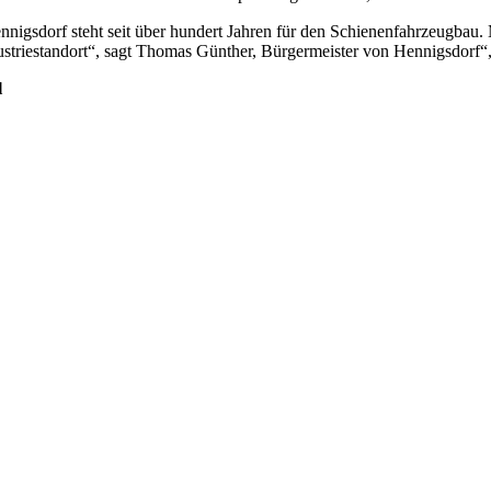
nnigsdorf steht seit über hundert Jahren für den Schienenfahrzeugbau. M
ustriestandort“, sagt Thomas Günther, Bürgermeister von Hennigsdorf“
l