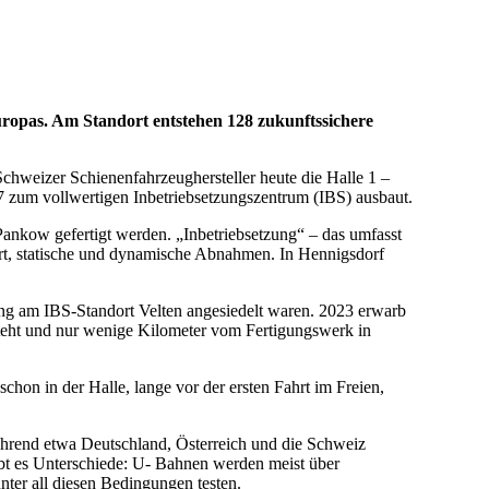
uropas.
Am Standort entstehen 128 zukunftssichere
hweizer Schienenfahrzeughersteller heute die Halle 1 –
7 zum vollwertigen Inbetriebsetzungszentrum (IBS) ausbaut.
Pankow gefertigt werden. „Inbetriebsetzung“ – das umfasst
t, statische und dynamische Abnahmen. In Hennigsdorf
lang am IBS-Standort Velten angesiedelt waren. 2023 erwarb
steht und nur wenige Kilometer vom Fertigungswerk in
chon in der Halle, lange vor der ersten Fahrt im Freien,
ährend etwa Deutschland, Österreich und die Schweiz
bt es Unterschiede: U- Bahnen werden meist über
ter all diesen Bedingungen testen.