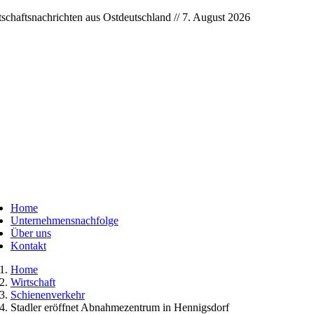
Skip
tschaftsnachrichten aus Ostdeutschland // 7. August 2026
to
content
ggle
vigation
Home
Unternehmensnachfolge
Über uns
Kontakt
Home
Wirtschaft
Schienenverkehr
Stadler eröffnet Abnahmezentrum in Hennigsdorf