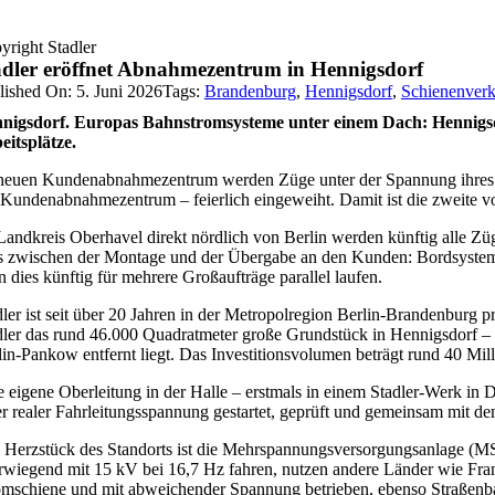
yright Stadler
adler eröffnet Abnahmezentrum in Hennigsdorf
lished On: 5. Juni 2026
Tags:
Brandenburg
,
Hennigsdorf
,
Schienenverk
nigsdorf.
Europas Bahnstromsysteme unter einem Dach: Hennigsd
eitsplätze.
neuen Kundenabnahmezentrum werden Züge unter der Spannung ihres spä
 Kundenabnahmezentrum – feierlich eingeweiht. Damit ist die zweite vo
Landkreis Oberhavel direkt nördlich von Berlin werden künftig alle Züg
es zwischen der Montage und der Übergabe an den Kunden: Bordsystem
 dies künftig für mehrere Großaufträge parallel laufen.
dler ist seit über 20 Jahren in der Metropolregion Berlin-Brandenburg 
dler das rund 46.000 Quadratmeter große Grundstück in Hennigsdorf – 
lin-Pankow entfernt liegt. Das Investitionsvolumen beträgt rund 40 Mil
e eigene Oberleitung in der Halle – erstmals in einem Stadler-Werk in D
er realer Fahrleitungsspannung gestartet, geprüft und gemeinsam mit 
 Herzstück des Standorts ist die Mehrspannungsversorgungsanlage (MS
rwiegend mit 15 kV bei 16,7 Hz fahren, nutzen andere Länder wie Fran
omschiene und mit abweichender Spannung betrieben, ebenso Straßenba