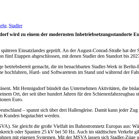
ehr
,
Stadler
orf wird zu einem der modernsten Inbetriebsetzungsstandorte E
teren Einsatzlandes geprüft. An der August-Conrad-Straße hat der Sc
n fünf Etappen abgeschlossen, mit denen Stadler den Standort bis 202
e betriebsbereit gemacht, die im benachbarten Stadler-Werk in Berlin-
e hochfahren, Hard- und Softwaretests im Stand und während der Fahr
präsent. Mit Hennigsdorf bündelt das Unternehmen Aktivitäten, die bis
einem Ort, der seit über hundert Jahren für den Schienenfahrzeugbau 
lionen Euro.
eutschland – spannt sich über drei Hallengleise. Damit kann jeder Zug s
dem Kunden begutachtet werden.
VA). Sie gleicht die große Vielfalt im Bahnstromnetz Europas aus: W
kreich oder Spanien 25 kV bei 50 Hz. Auch im städtischen Verkehr gi
hnen mit eigenen Systemen. Mit der MSVA lassen sich Stadler-Züge un