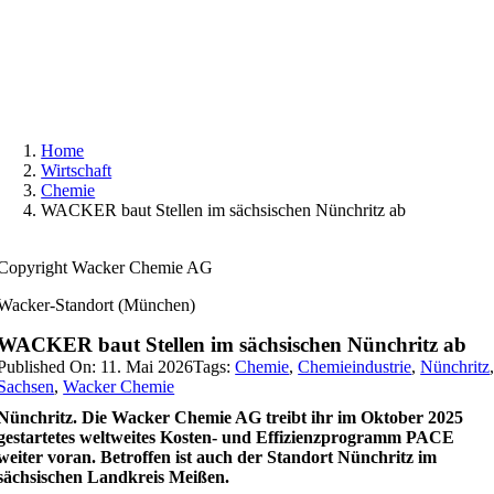
Skip
to
content
Home
Wirtschaft
Chemie
WACKER baut Stellen im sächsischen Nünchritz ab
Copyright Wacker Chemie AG
Wacker-Standort (München)
WACKER baut Stellen im sächsischen Nünchritz ab
Published On: 11. Mai 2026
Tags:
Chemie
,
Chemieindustrie
,
Nünchritz
Sachsen
,
Wacker Chemie
Nünchritz. Die Wacker Chemie AG treibt ihr im Oktober 2025
gestartetes weltweites Kosten- und Effizienzprogramm PACE
weiter voran. Betroffen ist auch der Standort Nünchritz im
sächsischen Landkreis Meißen.