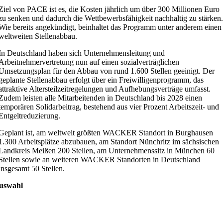
Ziel von PACE ist es, die Kosten jährlich um über 300 Millionen Euro
zu senken und dadurch die Wettbewerbsfähigkeit nachhaltig zu stärken
Wie bereits angekündigt, beinhaltet das Programm unter anderem einen
weltweiten Stellenabbau.
In Deutschland haben sich Unternehmensleitung und
Arbeitnehmervertretung nun auf einen sozialverträglichen
Umsetzungsplan für den Abbau von rund 1.600 Stellen geeinigt. Der
geplante Stellenabbau erfolgt über ein Freiwilligenprogramm, das
attraktive Altersteilzeitregelungen und Aufhebungsverträge umfasst.
Zudem leisten alle Mitarbeitenden in Deutschland bis 2028 einen
temporären Solidarbeitrag, bestehend aus vier Prozent Arbeitszeit- und
Entgeltreduzierung.
Geplant ist, am weltweit größten WACKER Standort in Burghausen
1.300 Arbeitsplätze abzubauen, am Standort Nünchritz im sächsischen
Landkreis Meißen 200 Stellen, am Unternehmenssitz in München 60
Stellen sowie an weiteren WACKER Standorten in Deutschland
insgesamt 50 Stellen.
uswahl