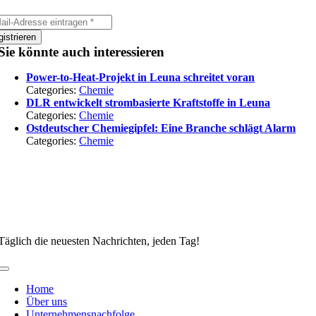
istrieren
Sie könnte auch interessieren
Power-to-Heat-Projekt in Leuna schreitet voran
Categories:
Chemie
DLR entwickelt strombasierte Kraftstoffe in Leuna
Categories:
Chemie
Ostdeutscher Chemiegipfel: Eine Branche schlägt Alarm
Categories:
Chemie
Täglich die neuesten Nachrichten, jeden Tag!
Toggle
Navigation
Home
Über uns
Unternehmensnachfolge