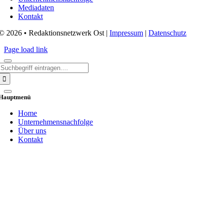
Mediadaten
Kontakt
© 2026 • Redaktionsnetzwerk Ost |
Impressum
|
Datenschutz
Page load link
Search
for:
Hauptmenü
Home
Unternehmensnachfolge
Über uns
Kontakt
Go
to
Top