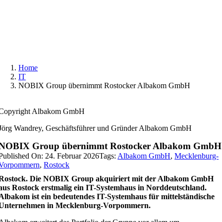
Skip
to
content
Home
IT
NOBIX Group übernimmt Rostocker Albakom GmbH
Copyright Albakom GmbH
Jörg Wandrey, Geschäftsführer und Gründer Albakom GmbH
NOBIX Group übernimmt Rostocker Albakom GmbH
Published On: 24. Februar 2026
Tags:
Albakom GmbH
,
Mecklenburg-
Vorpommern
,
Rostock
Rostock. Die NOBIX Group akquiriert mit der Albakom GmbH
aus Rostock erstmalig ein IT-Systemhaus in Norddeutschland.
Albakom ist ein bedeutendes IT-Systemhaus für mittelständische
Unternehmen in Mecklenburg-Vorpommern.