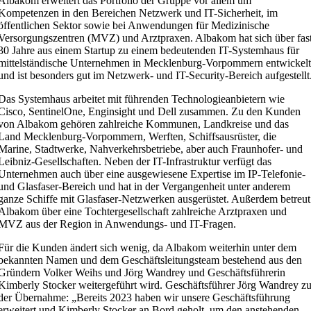
Albakom erweitert das Portfolio der Gruppe vor allem um
Kompetenzen in den Bereichen Netzwerk und IT-Sicherheit, im
öffentlichen Sektor sowie bei Anwendungen für Medizinische
Versorgungszentren (MVZ) und Arztpraxen. Albakom hat sich über fas
30 Jahre aus einem Startup zu einem bedeutenden IT-Systemhaus für
mittelständische Unternehmen in Mecklenburg-Vorpommern entwickel
und ist besonders gut im Netzwerk- und IT-Security-Bereich aufgestellt
Das Systemhaus arbeitet mit führenden Technologieanbietern wie
Cisco, SentinelOne, Enginsight und Dell zusammen. Zu den Kunden
von Albakom gehören zahlreiche Kommunen, Landkreise und das
Land Mecklenburg-Vorpommern, Werften, Schiffsausrüster, die
Marine, Stadtwerke, Nahverkehrsbetriebe, aber auch Fraunhofer- und
Leibniz-Gesellschaften. Neben der IT-Infrastruktur verfügt das
Unternehmen auch über eine ausgewiesene Expertise im IP-Telefonie-
und Glasfaser-Bereich und hat in der Vergangenheit unter anderem
ganze Schiffe mit Glasfaser-Netzwerken ausgerüstet. Außerdem betreut
Albakom über eine Tochtergesellschaft zahlreiche Arztpraxen und
MVZ aus der Region in Anwendungs- und IT-Fragen.
Für die Kunden ändert sich wenig, da Albakom weiterhin unter dem
bekannten Namen und dem Geschäftsleitungsteam bestehend aus den
Gründern Volker Weihs und Jörg Wandrey und Geschäftsführerin
Kimberly Stocker weitergeführt wird. Geschäftsführer Jörg Wandrey z
der Übernahme: „Bereits 2023 haben wir unsere Geschäftsführung
erweitert und Kimberly Stocker an Bord geholt, um den anstehenden