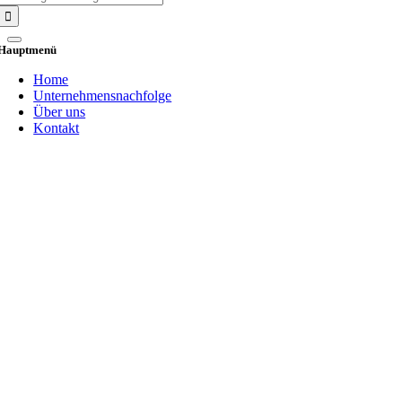
for:
Hauptmenü
Home
Unternehmensnachfolge
Über uns
Kontakt
Go
to
Top