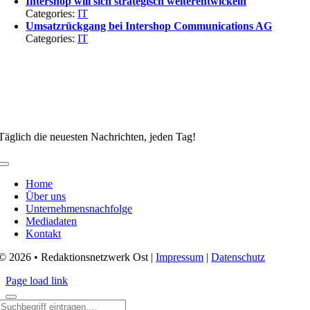
Intershop will sich strategisch weiterentwickeln
Categories:
IT
Umsatzrückgang bei Intershop Communications AG
Categories:
IT
Täglich die neuesten Nachrichten, jeden Tag!
Toggle
Navigation
Home
Über uns
Unternehmensnachfolge
Mediadaten
Kontakt
© 2026 • Redaktionsnetzwerk Ost |
Impressum
|
Datenschutz
Page load link
Search