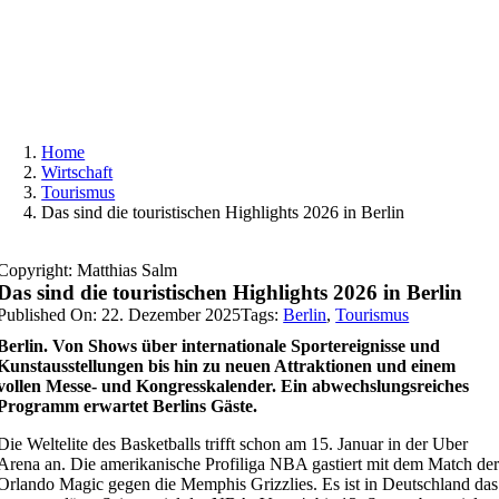
Skip
to
content
Home
Wirtschaft
Tourismus
Das sind die touristischen Highlights 2026 in Berlin
Copyright: Matthias Salm
Das sind die touristischen Highlights 2026 in Berlin
Published On: 22. Dezember 2025
Tags:
Berlin
,
Tourismus
Berlin. Von Shows über internationale Sportereignisse und
Kunstausstellungen bis hin zu neuen Attraktionen und einem
vollen Messe- und Kongresskalender. Ein abwechslungsreiches
Programm erwartet Berlins Gäste.
Die Weltelite des Basketballs trifft schon am 15. Januar in der Uber
Arena an. Die amerikanische Profiliga NBA gastiert mit dem Match de
Orlando Magic gegen die Memphis Grizzlies. Es ist in Deutschland das