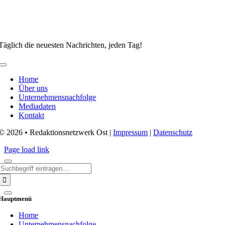
Täglich die neuesten Nachrichten, jeden Tag!
Toggle
Navigation
Home
Über uns
Unternehmensnachfolge
Mediadaten
Kontakt
© 2026 • Redaktionsnetzwerk Ost |
Impressum
|
Datenschutz
Page load link
Search
for:
Hauptmenü
Home
Unternehmensnachfolge