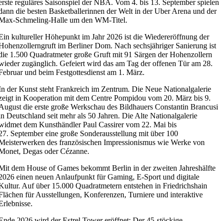
erste reguläres Saisonspiel der NBA. Vom 4. bis 13. September spielen
dann die besten Basketballerinnen der Welt in der Uber Arena und der
Max-Schmeling-Halle um den WM-Titel.
Ein kultureller Höhepunkt im Jahr 2026 ist die Wiedereröffnung der
Hohenzollerngruft im Berliner Dom. Nach sechsjähriger Sanierung ist
die 1.500 Quadratmeter große Gruft mit 91 Särgen der Hohenzollern
wieder zugänglich. Gefeiert wird das am Tag der offenen Tür am 28.
Februar und beim Festgottesdienst am 1. März.
In der Kunst steht Frankreich im Zentrum. Die Neue Nationalgalerie
zeigt in Kooperation mit dem Centre Pompidou vom 20. März bis 9.
August die erste große Werkschau des Bildhauers Constantin Brancusi
in Deutschland seit mehr als 50 Jahren. Die Alte Nationalgalerie
widmet dem Kunsthändler Paul Cassirer vom 22. Mai bis
27. September eine große Sonderausstellung mit über 100
Meisterwerken des französischen Impressionismus wie Werke von
Monet, Degas oder Cézanne.
Mit dem House of Games bekommt Berlin in der zweiten Jahreshälfte
2026 einen neuen Anlaufpunkt für Gaming, E-Sport und digitale
Kultur. Auf über 15.000 Quadratmetern entstehen in Friedrichshain
Flächen für Ausstellungen, Konferenzen, Turniere und interaktive
Erlebnisse.
Ende 2026 wird der Estrel Tower eröffnet: Der 45-stöckige