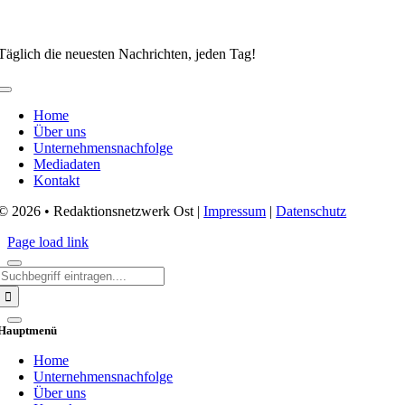
Täglich die neuesten Nachrichten, jeden Tag!
Toggle
Navigation
Home
Über uns
Unternehmensnachfolge
Mediadaten
Kontakt
© 2026 • Redaktionsnetzwerk Ost |
Impressum
|
Datenschutz
Page load link
Search
for:
Hauptmenü
Home
Unternehmensnachfolge
Über uns