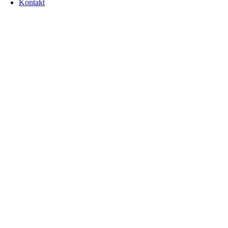
Kontakt
Go
to
Top