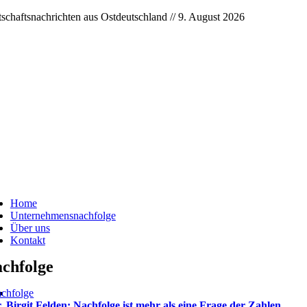
Skip
tschaftsnachrichten aus Ostdeutschland // 9. August 2026
to
content
ggle
vigation
Home
Unternehmensnachfolge
Über uns
Kontakt
chfolge
chfolge
. Birgit Felden: Nachfolge ist mehr als eine Frage der Zahlen