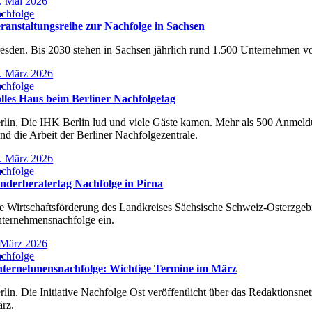
. Mai 2026
chfolge
ranstaltungsreihe zur Nachfolge in Sachsen
esden. Bis 2030 stehen in Sachsen jährlich rund 1.500 Unternehmen v
. März 2026
chfolge
lles Haus beim Berliner Nachfolgetag
rlin. Die IHK Berlin lud und viele Gäste kamen. Mehr als 500 Anmeld
and die Arbeit der Berliner Nachfolgezentrale.
. März 2026
chfolge
nderberatertag Nachfolge in Pirna
e Wirtschaftsförderung des Landkreises Sächsische Schweiz-Osterzge
ternehmensnachfolge ein.
 März 2026
chfolge
ternehmensnachfolge: Wichtige Termine im März
rlin. Die Initiative Nachfolge Ost veröffentlicht über das Redaktion
rz.