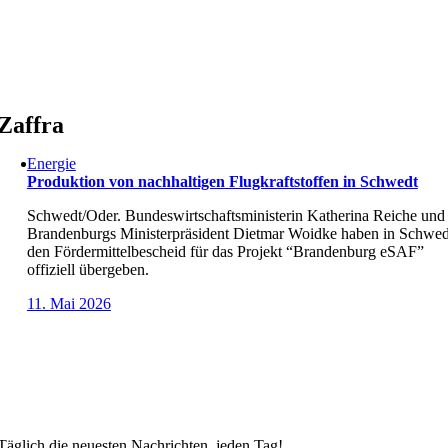
Skip
to
content
Zaffra
Energie
Produktion von nachhaltigen Flugkraftstoffen in Schwedt
Schwedt/Oder. Bundeswirtschaftsministerin Katherina Reiche und
Brandenburgs Ministerpräsident Dietmar Woidke haben in Schwed
den Fördermittelbescheid für das Projekt “Brandenburg eSAF”
offiziell übergeben.
11. Mai 2026
Täglich die neuesten Nachrichten, jeden Tag!