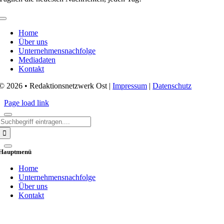
Toggle
Navigation
Home
Über uns
Unternehmensnachfolge
Mediadaten
Kontakt
© 2026 • Redaktionsnetzwerk Ost |
Impressum
|
Datenschutz
Page load link
Search
for:
Hauptmenü
Home
Unternehmensnachfolge
Über uns
Kontakt
Go
to