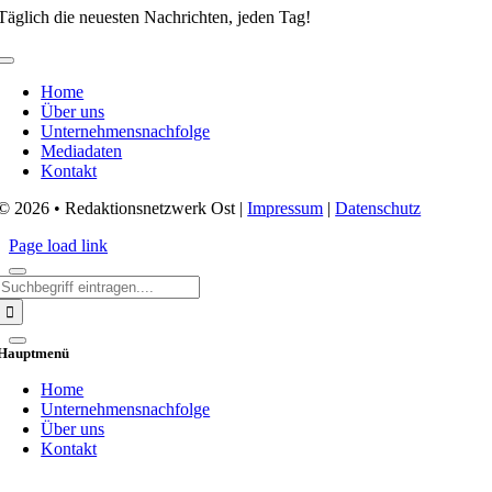
Täglich die neuesten Nachrichten, jeden Tag!
Toggle
Navigation
Home
Über uns
Unternehmensnachfolge
Mediadaten
Kontakt
© 2026 • Redaktionsnetzwerk Ost |
Impressum
|
Datenschutz
Page load link
Search
for:
Hauptmenü
Home
Unternehmensnachfolge
Über uns
Kontakt
Go