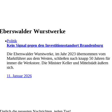
Skip
to
content
Eberswalder Wurstwerke
Politik
Kein Signal gegen den Investitionsstandort Brandenburg
Die Eberswalder Wurstwerke, im Jahr 2023 übernommen vom
Marktführer aus dem Westen, schließen nach knapp 50 Jahren für
immer die Werkstore. Die Minister Keller und Mittelstädt äußern
sich.
11. Januar 2026
Täglich die neuesten Nachrichten, jeden Tag!