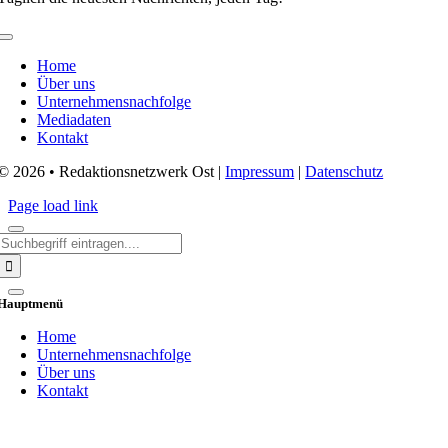
Toggle
Navigation
Home
Über uns
Unternehmensnachfolge
Mediadaten
Kontakt
© 2026 • Redaktionsnetzwerk Ost |
Impressum
|
Datenschutz
Page load link
Search
for:
Hauptmenü
Home
Unternehmensnachfolge
Über uns
Kontakt
Go
to