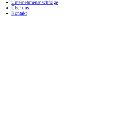
Unternehmensnachfolge
Über uns
Kontakt
Go
to
Top