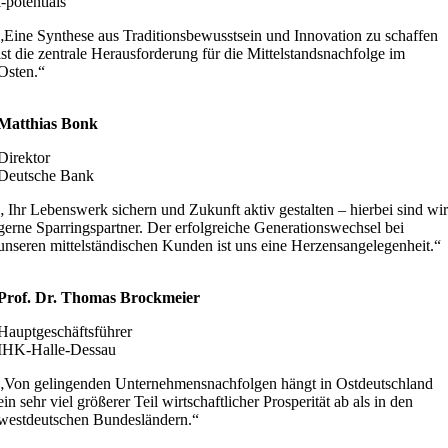
i-potentials
„Eine Synthese aus Traditionsbewusstsein und Innovation zu schaffen
ist die zentrale Herausforderung für die Mittelstandsnachfolge im
Osten.“
Matthias Bonk
Direktor
Deutsche Bank
„ Ihr Lebenswerk sichern und Zukunft aktiv gestalten – hierbei sind wi
gerne Sparringspartner. Der erfolgreiche Generationswechsel bei
unseren mittelständischen Kunden ist uns eine Herzensangelegenheit.“
Prof. Dr. Thomas Brockmeier
Hauptgeschäftsführer
IHK-Halle-Dessau
„Von gelingenden Unternehmensnachfolgen hängt in Ostdeutschland
ein sehr viel größerer Teil wirtschaftlicher Prosperität ab als in den
westdeutschen Bundesländern.“