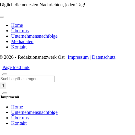
Täglich die neuesten Nachrichten, jeden Tag!
Toggle
Navigation
Home
Über uns
Unternehmensnachfolge
Mediadaten
Kontakt
© 2026 • Redaktionsnetzwerk Ost |
Impressum
|
Datenschutz
Page load link
Search
for:
Hauptmenü
Home
Unternehmensnachfolge
Über uns
Kontakt
Go